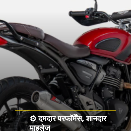
⚙️ दमदार परफॉर्मेंस, शानदार
माइलेज